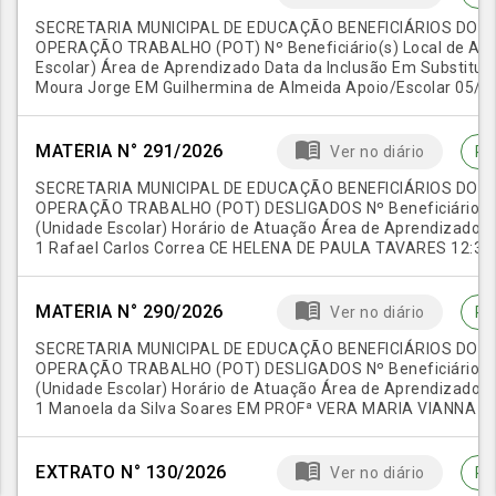
SECRETARIA MUNICIPAL DE EDUCAÇÃO BENEFICIÁRIOS DO
OPERAÇÃO TRABALHO (POT) Nº Beneficiário(s) Local de Atu
Escolar) Área de Aprendizado Data da Inclusão Em Substituiç
Moura Jorge EM Guilhermina de Almeida Apoio/Escolar 05/
Bittencourt de Faria (desligado em 20/06/2026) 2 Kemilly d
Geraldo Coelho Sobrinho Apoio/Cuidadora 05/08/2026 Moniq
menu_book
Perrote (desligada em 03/08/2026)
MATÉRIA N° 291/2026
Ver no diário
Pu
SECRETARIA MUNICIPAL DE EDUCAÇÃO BENEFICIÁRIOS DO
OPERAÇÃO TRABALHO (POT) DESLIGADOS Nº Beneficiário(s)
(Unidade Escolar) Horário de Atuação Área de Aprendizado 
1 Rafael Carlos Correa CE HELENA DE PAULA TAVARES 12:30h
APOIO/CUIDADOR 04/08/2026 2 Bianca Evaristo Gonçalves
07:00h às 13:00h 14:00h às 16:00h APOIO/COZINHA 04/08/2
menu_book
MATÉRIA N° 290/2026
Ver no diário
Pu
SECRETARIA MUNICIPAL DE EDUCAÇÃO BENEFICIÁRIOS DO
OPERAÇÃO TRABALHO (POT) DESLIGADOS Nº Beneficiário(s)
(Unidade Escolar) Horário de Atuação Área de Aprendizado 
1 Manoela da Silva Soares EM PROFª VERA MARIA VIANNA P
11:30h 13:00h ás 17:00h Apoio/Cuidadora 03/08/2026
menu_book
EXTRATO N° 130/2026
Ver no diário
Pu