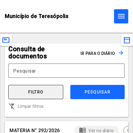
menu
Município de Teresópolis
featured_play_list
toolbar
Consulta de
arrow_forward
IR PARA O DIÁRIO
documentos
Pesquisar
FILTRO
PESQUISAR
filter_alt_off
Limpar filtros
menu_book
MATÉRIA N° 292/2026
Ver no diário
Pu